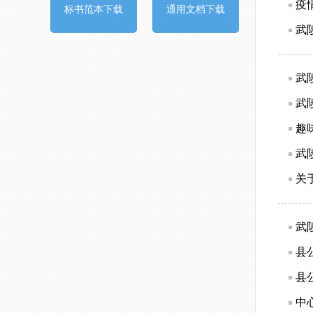
疫
标书范本下载
通用文档下载
武
武
武
趣
武
关
武
县
县
中