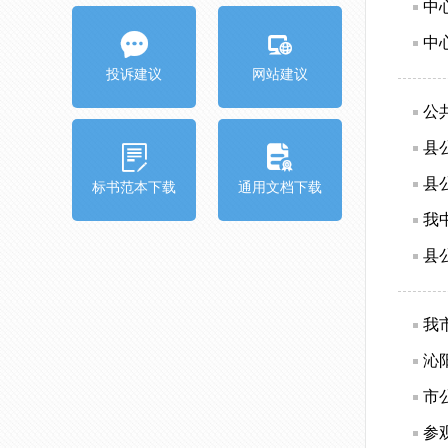
中
中
投诉建议
网站建议
公
县
县
标书范本下载
通用文档下载
我
我
沁
市
参