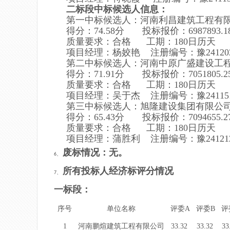
二标段中标候选人信息：
第一中标候选人：河南利昌建筑工程有
得分：74.58
分
投标报价：6987893.1
质量要求：
合格
工期：
180
日历天
项目经理：杨姣艳 注册编号：豫2412021
第二中标候选人：河南中原广盛建设工
得分：71.91
分
投标报价：7051805.2
质量要求：
合格
工期：
180
日历天
项目经理：吴于杰 注册编号：豫2411515
第三中标候选人：旭隆建设集团有限公
得分：65.43
分
投标报价：7094655.2
质量要求：
合格
工期：
180
日历天
项目经理：蒲胜利 注册编号：豫2412122
废标情况：
无。
6、
所有投标人经济标评分情况
7、
一标段：
序号
单位名称
评委A
评委B
评
1
河南鹏煊建筑工程有限公司
33.32
33.32
33