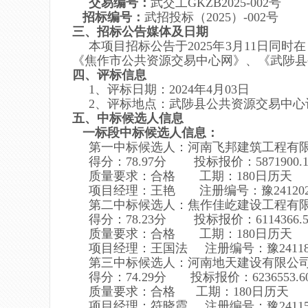
交易编号：
武交工GKZB202
5
-
00
2
号
招标编号：
武招投标（2025）-00
2
号
三、招标公告媒体及日期
本项目招标公告于202
5
年
3
月
11
日同时在
《焦作市公共资源交易中心网》、《武陟县
四、评标信息
1、评标日期：2024年
4
月
03
日
2、评标地点：武陟县公共资源交易中心
五、中标候选人信息
一标段中标候选人信息：
第一中标候选人：河南飞邦建筑工程有
得分：78.97
分
投标报价：5871900.1
质量要求：
合格
工期：
180
日历天
项目经理：王艳 注册编号：豫241202320
第二中标候选人：焦作佳屹建设工程有
得分：
78.23分
投标报价：6114366.5
质量要求：
合格
工期：
180
日历天
项目经理：王国法 注册编号：豫2411819
第三中标候选人：河南地天建设有限公
得分：74.29
分
投标报价：6236553.6
质量要求：
合格
工期：
180
日历天
项目经理：符晓霞 注册编号：豫2411516