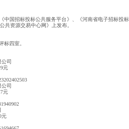
《中国招标投标公共服务平台》、《河南省电子招标投
公共资源交易中心网》上发布。
评标
四
室
。
限公司
9
元
2402503
限公司
7
元
40902
司
0
元
94667