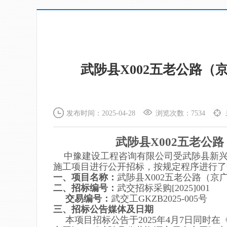
武陟县X002五老公路
发布时间：2025-04-28
浏览次数：7534
武陟县X002五老公
中豫建设工程咨询有限公司
受
武陟县新
施工
项目
进行公开招标，按规定程序进行了
一、项目名称：
武陟县X002五老公路（
二、
招标编号
：
武交招标采购[2025]001
交易编号：
武交工GKZB202
5
-
005
号
三、招标公告媒体及日期
本项目招标公告于
202
5
年
4
月
7
日同时在