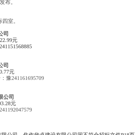
发布。
标
四
室。
公司
2.99元
1568885
公司
.77元
号：
豫
241161695709
限公司
03.28
元
241192047579