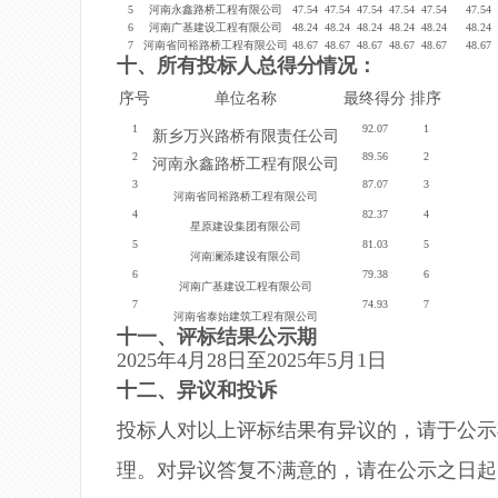
5
河南永鑫路桥工程有限公司
47.54
47.54
47.54
47.54
47.54
47.54
6
河南广基建设工程有限公司
48.24
48.24
48.24
48.24
48.24
48.24
7
河南省同裕路桥工程有限公司
48.67
48.67
48.67
48.67
48.67
48.67
十、所有投标人总得分情况：
序号
单位名称
最终得分
排序
1
92.07
1
新乡万兴路桥有限责任公司
2
89.56
2
河南永鑫路桥工程有限公司
3
87.07
3
河南省同裕路桥工程有限公司
4
82.37
4
星原建设集团有限公司
5
81.03
5
河南澜添建设有限公司
6
79.38
6
河南广基建设工程有限公司
7
74.93
7
河南省泰始建筑工程有限公司
十一、评标结果公示期
202
5
年
4
月
28
日至202
5
年
5
月
1
日
十二、
异议和投诉
投标人对以上评标结果有异议的，请于公示
理。对异议答复不满意的，请在公示之日起