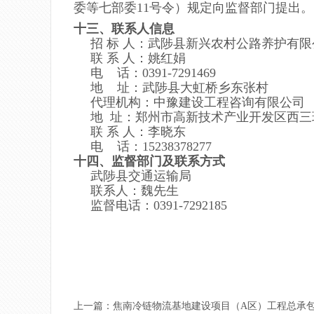
委等七部委11号令）规定向监督部门提出。
十
三
、联系人信息
招 标 人：
武陟县新兴农村公路养护有限
联
系
人：
姚红娟
电
话：0391-7291469
地
址：
武陟县大虹桥乡东张村
代理机构：
中豫建设工程咨询有限公司
地 址：
郑州市高新技术产业开发区西三环
联
系
人：
李晓东
电
话：
15238378277
十
四
、监督部门及联系方式
武陟县交通运输局
联系人：魏先生
监督电话：0391-7292185
上一篇：
焦南冷链物流基地建设项目（A区）工程总承包