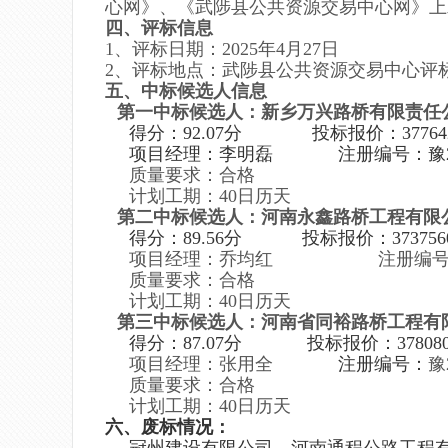
心网》、《武陟县公共资源交易中心网》上
四、评标信息
1、评标日期：202
5
年
4
月
27
日
2、评标地点
：
武陟县公共资源交易中心
评
五、中标候选人信息
第一中标候选人：
新乡万兴路桥有限责任
得分：
92.07
分
投标报价：377642
项目经理：李明磊 注册编号：豫24115
质量要求：
合格
计划工期：
4
0日历天
第二中标候选人：
河南永鑫路桥工程有限
得分：
89.56
分
投标报价：3737560
项目经理：乔均红
注册编
质量要求：
合格
计划工期：
4
0日历天
第三中标候选人：
河南省同裕路桥工程有
得分：
87.07
分
投标报价：
37808
项目经理：
张
用全
注册编号：
豫
质量要求：
合格
计划工期：
4
0日历天
六、废标情况：