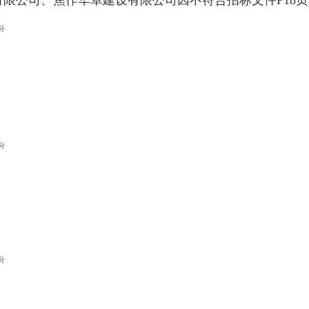
公司、焦作华卓建设有限公司因不符合招标文件P18页3.
分
分
分