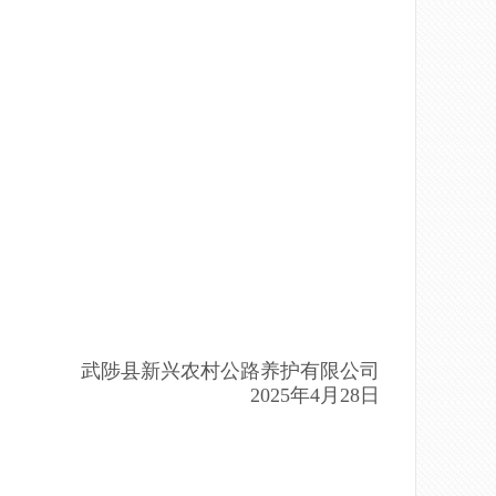
武陟县新兴农村公路养护有限公司
202
5
年
4
月
28
日